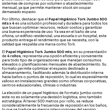
sistemas de compras por volumen o abastecimiento
mensual, ya que permite mantener stock sin ocupar
demasiado espacio.
Por último, destacar que el
Papel Higiénico Tork Jumbo 500
mts x 4
es una solución profesional y duradera para todos los
que buscan optimizar recursos, reducir costos y garantizar
una buena experiencia de uso. Ya sea en el baño de una
oficina, un edificio residencial, una escuela o un hospital, este
producto entrega el rendimiento que se necesita, con la
calidad que respalda una marca como Tork.
El
Papel Higiénico Tork Jumbo 500 mts
, en su presentación
de
4 rollos
, representa una opción eficiente y conveniente
para todo tipo de organizaciones que manejan consumos
elevados o planificaciones mensuales de abastecimiento. Su
formato permite optimizar el espacio destinado a
almacenamiento, facilitando además la distribución interna
hacia baños o puntos de reposición, lo cual es especialmente
valioso en instalaciones grandes como oficinas corporativas,
centros educacionales, clínicas o industrias.
La elección de un papel higiénico de formato jumbo como
este no es solamente una decisión logística, sino también
estratégica. Al tener 500 metros por rollo, se reduce
considerablemente la frecuencia de reposición en los baños,
lo que se traduce en menos interrupciones del servicio,