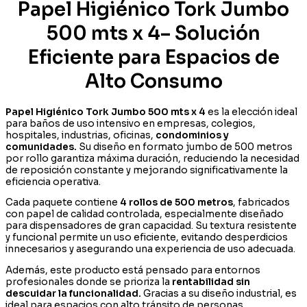
x
Papel Higiénico Tork Jumbo
4
|
500 mts x 4– Solución
Rollo
Largo,
Eficiente para Espacios de
Alto
Rendimiento
Alto Consumo
y
Ahorro
para
Papel Higiénico Tork Jumbo 500 mts x 4
es la elección ideal
Baños
para baños de uso intensivo en empresas, colegios,
Institucionales
hospitales, industrias, oficinas,
condominios y
cantidad
comunidades.
Su diseño en formato jumbo de 500 metros
por rollo garantiza máxima duración, reduciendo la necesidad
de reposición constante y mejorando significativamente la
eficiencia operativa.
Cada paquete contiene
4 rollos de 500 metros
, fabricados
con papel de calidad controlada, especialmente diseñado
para dispensadores de gran capacidad. Su textura resistente
y funcional permite un uso eficiente, evitando desperdicios
innecesarios y asegurando una experiencia de uso adecuada.
Además, este producto está pensado para entornos
profesionales donde se prioriza la
rentabilidad sin
descuidar la funcionalidad.
Gracias a su diseño industrial, es
ideal para espacios con alto tránsito de personas,