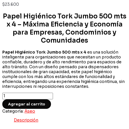
$
23.600
Papel Higiénico Tork Jumbo 500 mts
x
4
– Máxima Eficiencia y Economía
para Empresas, Condominios y
Comunidades
Papel Higiénico Tork Jumbo 500 mts x 4
es una solución
inteligente para organizaciones que necesitan un producto
confiable, duradero y de alto rendimiento para espacios de
alto tránsito. Con un diseño pensado para dispensadores
institucionales de gran capacidad, este papel higiénico
cumple con los más altos estándares de funcionalidad y
eficiencia, entregando una experiencia higiénica continua, sin
interrupciones ni reposiciones constantes.
¡Imperdible!
Papel
Agregar al carrito
Higiénico
Tork
Categoría:
Aseo
Jumbo
500
Descripción
mts