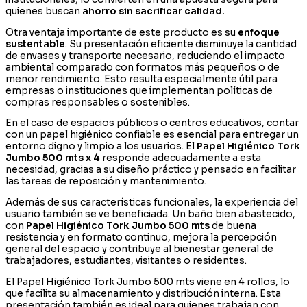
quienes buscan
ahorro sin sacrificar calidad.
Otra ventaja importante de este producto es su
enfoque
sustentable
. Su presentación eficiente disminuye la cantidad
de envases y transporte necesario, reduciendo el impacto
ambiental comparado con formatos más pequeños o de
menor rendimiento. Esto resulta especialmente útil para
empresas o instituciones que implementan políticas de
compras responsables o sostenibles.
En el caso de espacios públicos o centros educativos, contar
con un papel higiénico confiable es esencial para entregar un
entorno digno y limpio a los usuarios. El
Papel Higiénico Tork
Jumbo 500 mts x 4
responde adecuadamente a esta
necesidad, gracias a su diseño práctico y pensado en facilitar
las tareas de reposición y mantenimiento.
Además de sus características funcionales, la experiencia del
usuario también se ve beneficiada. Un baño bien abastecido,
con
Papel Higiénico Tork Jumbo 500 mts
de buena
resistencia y en formato continuo, mejora la percepción
general del espacio y contribuye al bienestar general de
trabajadores, estudiantes, visitantes o residentes.
El Papel Higiénico Tork Jumbo 500 mts viene en 4 rollos, lo
que facilita su almacenamiento y distribución interna. Esta
presentación también es ideal para quienes trabajan con