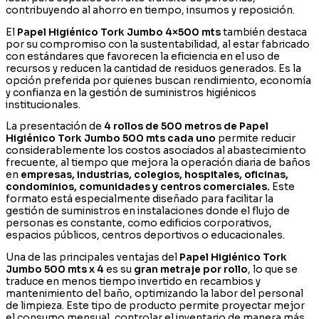
contribuyendo al ahorro en tiempo, insumos y reposición.
El
Papel Higiénico Tork Jumbo 4×500 mts
también destaca
por su compromiso con la sustentabilidad, al estar fabricado
con estándares que favorecen la eficiencia en el uso de
recursos y reducen la cantidad de residuos generados. Es la
opción preferida por quienes buscan rendimiento, economía
y confianza en la gestión de suministros higiénicos
institucionales.
La presentación de
4 rollos de 500 metros de Papel
Higiénico Tork Jumbo 500 mts cada uno
permite reducir
considerablemente los costos asociados al abastecimiento
frecuente, al tiempo que mejora la operación diaria de baños
en
empresas, industrias, colegios, hospitales, oficinas,
condominios, comunidades y centros comerciales.
Este
formato está especialmente diseñado para facilitar la
gestión de suministros en instalaciones donde el flujo de
personas es constante, como edificios corporativos,
espacios públicos, centros deportivos o educacionales.
Una de las principales ventajas del
Papel Higiénico Tork
Jumbo 500 mts
x 4
es su
gran metraje por rollo
, lo que se
traduce en menos tiempo invertido en recambios y
mantenimiento del baño, optimizando la labor del personal
de limpieza. Este tipo de producto permite proyectar mejor
el consumo mensual, controlar el inventario de manera más