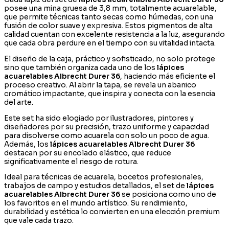
posee una mina gruesa de 3,8 mm, totalmente acuarelable,
que permite técnicas tanto secas como húmedas, con una
fusión de color suave y expresiva. Estos pigmentos de alta
calidad cuentan con excelente resistencia a la luz, asegurando
que cada obra perdure en el tiempo con su vitalidad intacta.
El diseño de la caja, práctico y sofisticado, no solo protege
sino que también organiza cada uno de los
lápices
acuarelables Albrecht Durer 36
, haciendo más eficiente el
proceso creativo. Al abrir la tapa, se revela un abanico
cromático impactante, que inspira y conecta con la esencia
del arte.
Este set ha sido elogiado por ilustradores, pintores y
diseñadores por su precisión, trazo uniforme y capacidad
para disolverse como acuarela con solo un poco de agua.
Además, los
lápices acuarelables Albrecht Durer 36
destacan por su encolado elástico, que reduce
significativamente el riesgo de rotura.
Ideal para técnicas de acuarela, bocetos profesionales,
trabajos de campo y estudios detallados, el set de
lápices
acuarelables Albrecht Durer 36
se posiciona como uno de
los favoritos en el mundo artístico. Su rendimiento,
durabilidad y estética lo convierten en una elección premium
que vale cada trazo.