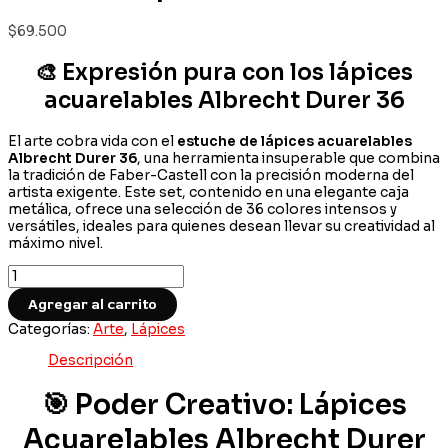
$
69.500
🎨 Expresión pura con los lápices
acuarelables Albrecht Durer 36
El arte cobra vida con el
estuche de lápices acuarelables
Albrecht Durer 36
, una herramienta insuperable que combina
la tradición de Faber-Castell con la precisión moderna del
artista exigente. Este set, contenido en una elegante caja
metálica, ofrece una selección de 36 colores intensos y
versátiles, ideales para quienes desean llevar su creatividad al
máximo nivel.
Impresionante
Estuche
Agregar al carrito
Lápices
Acuarelables
Categorías:
Arte
,
Lápices
Albrecht
Durer
Descripción
36
Faber-
🎯 Poder Creativo: Lápices
Castell
–
Acuarelables Albrecht Durer
Máxima