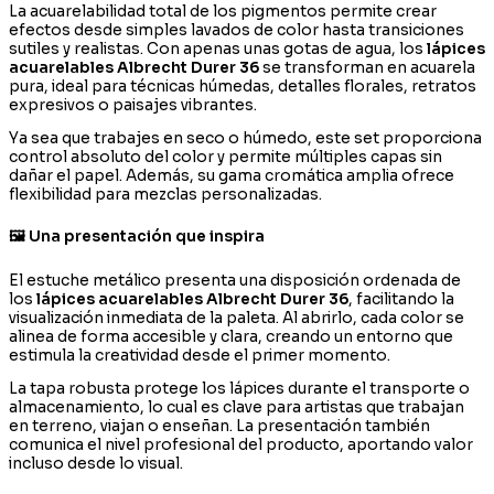
La acuarelabilidad total de los pigmentos permite crear
efectos desde simples lavados de color hasta transiciones
sutiles y realistas. Con apenas unas gotas de agua, los
lápices
acuarelables Albrecht Durer 36
se transforman en acuarela
pura, ideal para técnicas húmedas, detalles florales, retratos
expresivos o paisajes vibrantes.
Ya sea que trabajes en seco o húmedo, este set proporciona
control absoluto del color y permite múltiples capas sin
dañar el papel. Además, su gama cromática amplia ofrece
flexibilidad para mezclas personalizadas.
🖼️ Una presentación que inspira
El estuche metálico presenta una disposición ordenada de
los
lápices acuarelables Albrecht Durer 36
, facilitando la
visualización inmediata de la paleta. Al abrirlo, cada color se
alinea de forma accesible y clara, creando un entorno que
estimula la creatividad desde el primer momento.
La tapa robusta protege los lápices durante el transporte o
almacenamiento, lo cual es clave para artistas que trabajan
en terreno, viajan o enseñan. La presentación también
comunica el nivel profesional del producto, aportando valor
incluso desde lo visual.