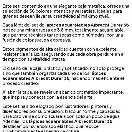
Este set, contenido en una elegante caja metálica, ofrece una
selección de 36 colores intensos y versátiles, ideales para
quienes desean llevar su creatividad al máximo nivel.
Cada lápiz del set de
lápices acuarelables Albrecht Durer 36
posee una mina gruesa de 3,8 mm, totalmente acuarelable,
que permite técnicas tanto secas como húmedas, con una
fusión de color suave y expresiva.
Estos pigmentos de alta calidad cuentan con excelente
resistencia a la luz, asegurando que cada obra perdure en el
tiempo con su vitalidad intacta.
El diseño de la caja, práctico y sofisticado, no solo protege
sino que también organiza cada uno de los
lápices
acuarelables Albrecht Durer 36
, haciendo más eficiente el
proceso creativo.
Al abrir la tapa, se revela un abanico cromático impactante,
que inspira y conecta con la esencia del arte.
Este set ha sido elogiado por ilustradores, pintores y
diseñadores por su precisión, trazo uniforme y capacidad
para disolverse como acuarela con solo un poco de agua.
Además, los
lápices acuarelables Albrecht Durer 36
destacan por su encolado elástico, que reduce
significativamente el riesgo de rotura.