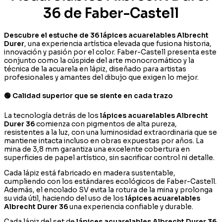
expresión
36 de Faber-Castell
artística
cantidad
Descubre el estuche de 36 lápices acuarelables Albrecht
Durer
, una experiencia artística elevada que fusiona historia,
innovación y pasión por el color. Faber-Castell presenta este
conjunto como la cúspide del arte monocromático y la
técnica de la acuarela en lápiz, diseñado para artistas
profesionales y amantes del dibujo que exigen lo mejor.
🟢 Calidad superior que se siente en cada trazo
La tecnología detrás de los
lápices acuarelables Albrecht
Durer 36
comienza con pigmentos de alta pureza,
resistentes a la luz, con una luminosidad extraordinaria que se
mantiene intacta incluso en obras expuestas por años. La
mina de 3,8 mm garantiza una excelente cobertura en
superficies de papel artístico, sin sacrificar control ni detalle.
Cada lápiz está fabricado en madera sustentable,
cumpliendo con los estándares ecológicos de Faber-Castell.
Además, el encolado SV evita la rotura de la mina y prolonga
su vida útil, haciendo del uso de los
lápices acuarelables
Albrecht Durer 36
una experiencia confiable y durable.
Cada lápiz del set de
lápices acuarelables Albrecht Durer 36