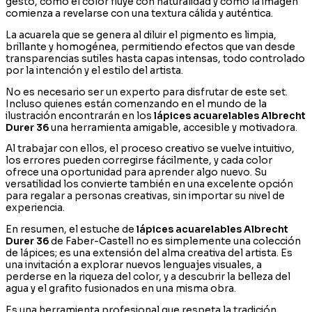
gesto, cómo el color fluye con naturalidad y cómo la imagen
comienza a revelarse con una textura cálida y auténtica.
La acuarela que se genera al diluir el pigmento es limpia,
brillante y homogénea, permitiendo efectos que van desde
transparencias sutiles hasta capas intensas, todo controlado
por la intención y el estilo del artista.
No es necesario ser un experto para disfrutar de este set.
Incluso quienes están comenzando en el mundo de la
ilustración encontrarán en los
lápices acuarelables Albrecht
Durer 36
una herramienta amigable, accesible y motivadora.
Al trabajar con ellos, el proceso creativo se vuelve intuitivo,
los errores pueden corregirse fácilmente, y cada color
ofrece una oportunidad para aprender algo nuevo. Su
versatilidad los convierte también en una excelente opción
para regalar a personas creativas, sin importar su nivel de
experiencia.
En resumen, el estuche de
lápices acuarelables Albrecht
Durer 36
de Faber-Castell no es simplemente una colección
de lápices; es una extensión del alma creativa del artista. Es
una invitación a explorar nuevos lenguajes visuales, a
perderse en la riqueza del color, y a descubrir la belleza del
agua y el grafito fusionados en una misma obra.
Es una herramienta profesional que respeta la tradición,