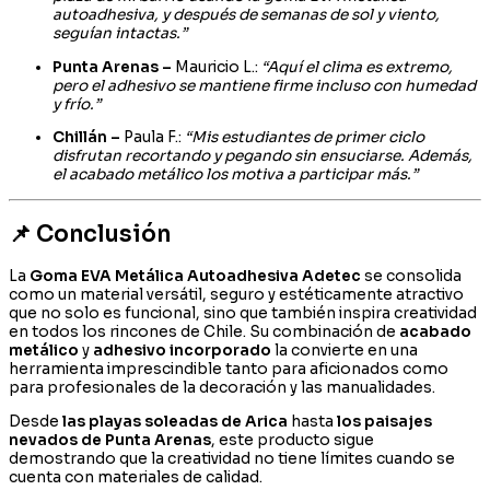
autoadhesiva, y después de semanas de sol y viento,
seguían intactas.”
Punta Arenas –
Mauricio L.:
“Aquí el clima es extremo,
pero el adhesivo se mantiene firme incluso con humedad
y frío.”
Chillán –
Paula F.:
“Mis estudiantes de primer ciclo
disfrutan recortando y pegando sin ensuciarse. Además,
el acabado metálico los motiva a participar más.”
📌 Conclusión
La
Goma EVA Metálica Autoadhesiva Adetec
se consolida
como un material versátil, seguro y estéticamente atractivo
que no solo es funcional, sino que también inspira creatividad
en todos los rincones de Chile. Su combinación de
acabado
metálico
y
adhesivo incorporado
la convierte en una
herramienta imprescindible tanto para aficionados como
para profesionales de la decoración y las manualidades.
Desde
las playas soleadas de Arica
hasta
los paisajes
nevados de Punta Arenas
, este producto sigue
demostrando que la creatividad no tiene límites cuando se
cuenta con materiales de calidad.