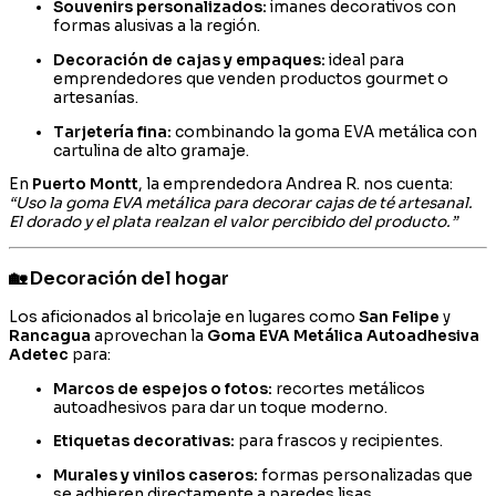
Souvenirs personalizados:
imanes decorativos con
formas alusivas a la región.
Decoración de cajas y empaques:
ideal para
emprendedores que venden productos gourmet o
artesanías.
Tarjetería fina:
combinando la goma EVA metálica con
cartulina de alto gramaje.
En
Puerto Montt
, la emprendedora Andrea R. nos cuenta:
“Uso la goma EVA metálica para decorar cajas de té artesanal.
El dorado y el plata realzan el valor percibido del producto.”
🏡 Decoración del hogar
Los aficionados al bricolaje en lugares como
San Felipe
y
Rancagua
aprovechan la
Goma EVA Metálica Autoadhesiva
Adetec
para:
Marcos de espejos o fotos:
recortes metálicos
autoadhesivos para dar un toque moderno.
Etiquetas decorativas:
para frascos y recipientes.
Murales y vinilos caseros:
formas personalizadas que
se adhieren directamente a paredes lisas.