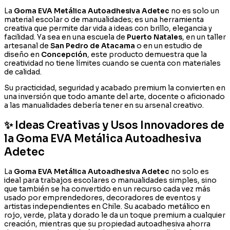
La
Goma EVA Metálica Autoadhesiva Adetec
no es solo un
material escolar o de manualidades; es una herramienta
creativa que permite dar vida a ideas con brillo, elegancia y
facilidad. Ya sea en una escuela de
Puerto Natales
, en un taller
artesanal de
San Pedro de Atacama
o en un estudio de
diseño en
Concepción
, este producto demuestra que la
creatividad no tiene límites cuando se cuenta con materiales
de calidad.
Su practicidad, seguridad y acabado premium la convierten en
una inversión que todo amante del arte, docente o aficionado
a las manualidades debería tener en su arsenal creativo.
✨ Ideas Creativas y Usos Innovadores de
la Goma EVA Metálica Autoadhesiva
Adetec
La
Goma EVA Metálica Autoadhesiva Adetec
no solo es
ideal para trabajos escolares o manualidades simples, sino
que también se ha convertido en un recurso cada vez más
usado por emprendedores, decoradores de eventos y
artistas independientes en Chile. Su acabado metálico en
rojo, verde, plata y dorado le da un toque premium a cualquier
creación, mientras que su propiedad autoadhesiva ahorra