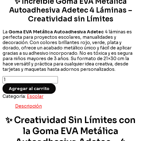
✨ Increíble Goma EVA Metálica
Autoadhesiva Adetec 4 Láminas –
Creatividad sin Límites
La
Goma EVA Metálica Autoadhesiva Adetec
4 láminas es
perfecta para proyectos escolares, manualidades y
decoración. Con colores brillantes rojo, verde, plata y
dorado, ofrece un acabado metálico único y fácil de aplicar
gracias a su adhesivo incorporado. No es tóxica y es segura
para niños mayores de 3 años. Su formato de 21×30 cm la
hace versátil y práctica para cualquier idea creativa, desde
tarjetas y maquetas hasta adornos personalizados.
Increíble
Goma
Agregar al carrito
EVA
Metálica
Categoría:
Escolar
Autoadhesiva
Adetec
Descripción
4
Láminas
✨ Creatividad Sin Límites con
–
Brillo
la Goma EVA Metálica
y
Creatividad